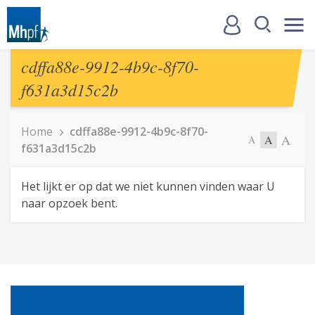
cdffa88e-9912-4b9c-8f70-
f631a3d15c2b
Home
cdffa88e-9912-4b9c-8f70-
A
A
A
f631a3d15c2b
Het lijkt er op dat we niet kunnen vinden waar U
naar opzoek bent.