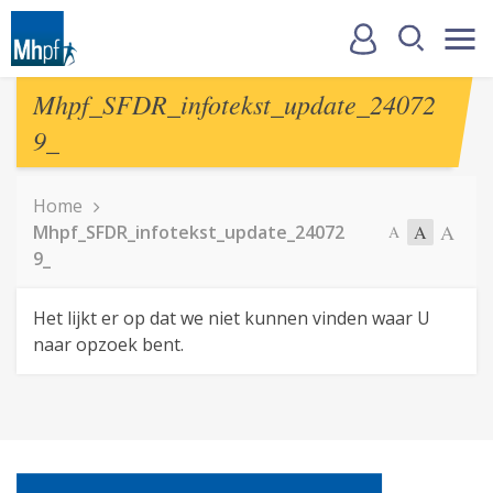
Mhpf_SFDR_infotekst_update_24072
9_
Home
A
Mhpf_SFDR_infotekst_update_24072
A
A
9_
Het lijkt er op dat we niet kunnen vinden waar U
naar opzoek bent.