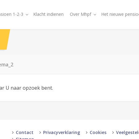
sioen 1-2-3
Klacht indienen
Over Mhpf
Het nieuwe pensio
tema_2
aar U naar opzoek bent.
Contact
Privacyverklaring
Cookies
Veelgeste