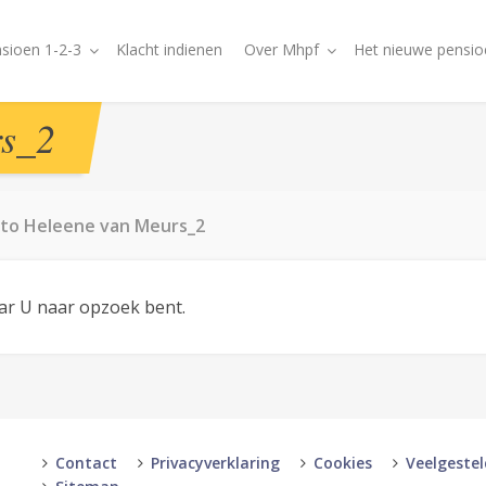
sioen 1-2-3
Klacht indienen
Over Mhpf
Het nieuwe pensio
rs_2
to Heleene van Meurs_2
aar U naar opzoek bent.
Contact
Privacyverklaring
Cookies
Veelgeste