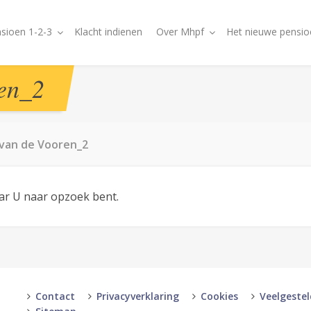
sioen 1-2-3
Klacht indienen
Over Mhpf
Het nieuwe pensio
en_2
van de Vooren_2
aar U naar opzoek bent.
Contact
Privacyverklaring
Cookies
Veelgeste