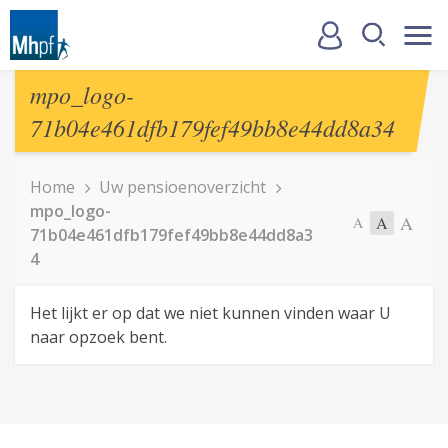
mpo_logo-
71b04e461dfb179fef49bb8e44dd8a34
Home
Uw pensioenoverzicht
mpo_logo-
A
A
A
71b04e461dfb179fef49bb8e44dd8a3
4
Het lijkt er op dat we niet kunnen vinden waar U
naar opzoek bent.