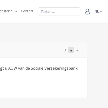
Z
enstelsel
Contact
NL
o
e
k
e
n
A
A
A
n
a
a
ngt u AOW van de Sociale Verzekeringsbank
r
: