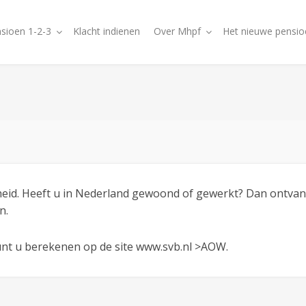
sioen 1-2-3
Klacht indienen
Over Mhpf
Het nieuwe pensio
heid. Heeft u in Nederland gewoond of gewerkt? Dan ontva
n.
nt u berekenen op de site www.svb.nl >AOW.