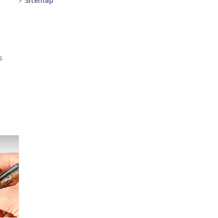
Sitemap
-
-
s