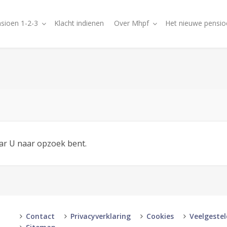
sioen 1-2-3
Klacht indienen
Over Mhpf
Het nieuwe pensio
aar U naar opzoek bent.
Contact
Privacyverklaring
Cookies
Veelgeste