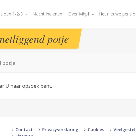
sioen 1-2-3
Klacht indienen
Over Mhpf
Het nieuwe pensio
metliggend potje
d potje
aar U naar opzoek bent.
Contact
Privacyverklaring
Cookies
Veelgeste