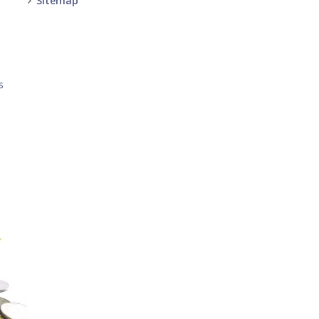
Sitemap
-
-
s