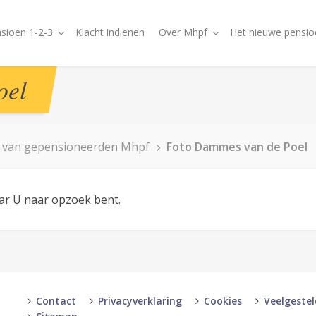
sioen 1-2-3
Klacht indienen
Over Mhpf
Het nieuwe pensio
oel
r van gepensioneerden Mhpf
Foto Dammes van de Poel
aar U naar opzoek bent.
Contact
Privacyverklaring
Cookies
Veelgeste