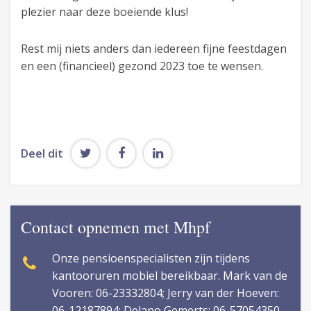
plezier naar deze boeiende klus!
Rest mij niets anders dan iedereen fijne feestdagen
en een (financieel) gezond 2023 toe te wensen.
Deel dit
Contact opnemen met Mhpf
Onze pensioenspecialisten zijn tijdens
kantooruren mobiel bereikbaar. Mark van de
Vooren: 06-23332804; Jerry van der Hoeven:
06-12187894; Delano Gemerts: 06-57054350.