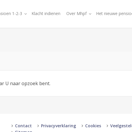
sioen 1-2-3
Klacht indienen
Over Mhpf
Het nieuwe pensio
aar U naar opzoek bent.
Contact
Privacyverklaring
Cookies
Veelgeste