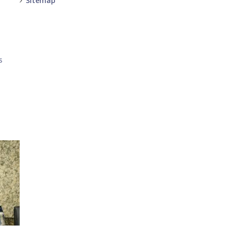
Sitemap
-
-
s