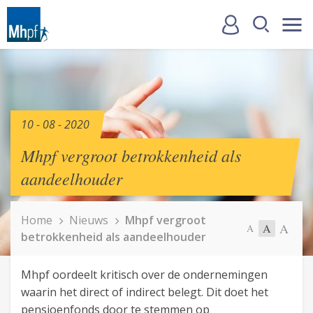
10 - 08 - 2020
Mhpf vergroot betrokkenheid als
aandeelhouder
Home
Nieuws
Mhpf vergroot
A
A
A
betrokkenheid als aandeelhouder
Mhpf oordeelt kritisch over de ondernemingen
waarin het direct of indirect belegt. Dit doet het
pensioenfonds door te stemmen op