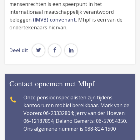
mensenrechten is een speerpunt in het
internationaal maatschappelijk verantwoord
beleggen
(IMVB) convenant
. Mhpf is een van de
ondertekenaars hiervan.
Deel dit
Contact opnemen met Mhpf
Onze pensioenspecialisten zijn tijdens
kantooruren mobiel bereikbaar. Mark van de
Vooren: 06-23332804; Jerry van der Hoeven:
06-12187894; Delano Gemerts: 06-57054350.
Ons algemene nummer is 088-824 1500