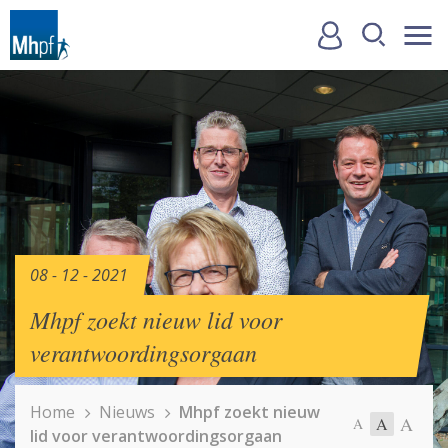
08 - 12 - 2021
Mhpf zoekt nieuw lid voor
verantwoordingsorgaan
Home
Nieuws
Mhpf zoekt nieuw
A
A
A
lid voor verantwoordingsorgaan