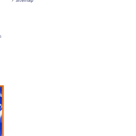
Sitemap
-
-
s