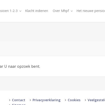
sioen 1-2-3
Klacht indienen
Over Mhpf
Het nieuwe pensio
aar U naar opzoek bent.
Contact
Privacyverklaring
Cookies
Veelgeste