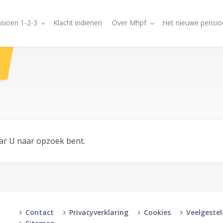
sioen 1-2-3
Klacht indienen
Over Mhpf
Het nieuwe pensio
aar U naar opzoek bent.
Contact
Privacyverklaring
Cookies
Veelgeste