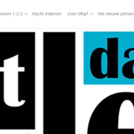
sioen 1-2-3
Klacht indienen
Over Mhpf
Het nieuwe pensio