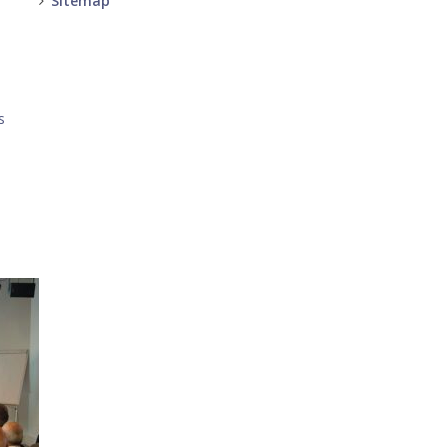
Sitemap
-
-
s