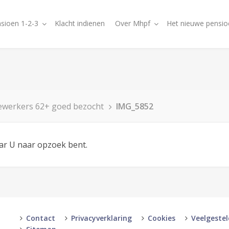
sioen 1-2-3
Klacht indienen
Over Mhpf
Het nieuwe pensio
ewerkers 62+ goed bezocht
IMG_5852
aar U naar opzoek bent.
Contact
Privacyverklaring
Cookies
Veelgeste