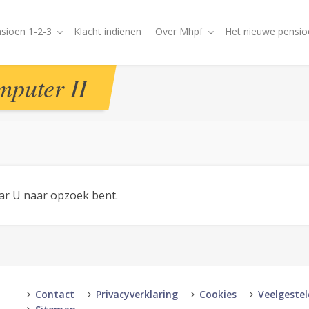
sioen 1-2-3
Klacht indienen
Over Mhpf
Het nieuwe pensio
mputer II
aar U naar opzoek bent.
Contact
Privacyverklaring
Cookies
Veelgeste