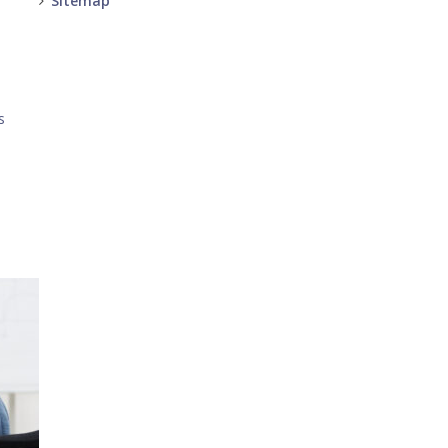
Sitemap
-
-
s