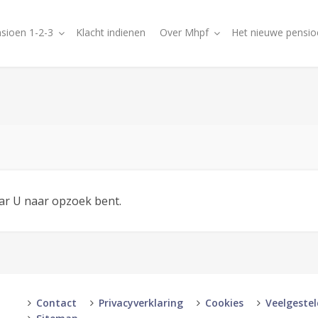
sioen 1-2-3
Klacht indienen
Over Mhpf
Het nieuwe pensio
aar U naar opzoek bent.
Contact
Privacyverklaring
Cookies
Veelgeste