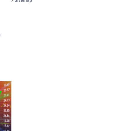
Sitemap
-
-
s