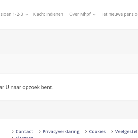
sioen 1-2-3
Klacht indienen
Over Mhpf
Het nieuwe pensio
aar U naar opzoek bent.
Contact
Privacyverklaring
Cookies
Veelgeste