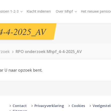
sioen 1-2-3
Klacht indienen
Over Mhpf
Het nieuwe pensio
4-4-2025_AV
rzoek
RPO onderzoek Mhpf_4-4-2025_AV
aar U naar opzoek bent.
Contact
Privacyverklaring
Cookies
Veelgeste