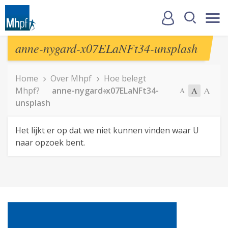
anne-nygard-x07ELaNFt34-unsplash
Home
Over Mhpf
Hoe belegt
A
Mhpf?
anne-nygard-x07ELaNFt34-
A
A
unsplash
Het lijkt er op dat we niet kunnen vinden waar U
naar opzoek bent.