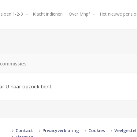
sioen 1-2-3
Klacht indienen
Over Mhpf
Het nieuwe pensio
_commissies
aar U naar opzoek bent.
Contact
Privacyverklaring
Cookies
Veelgeste