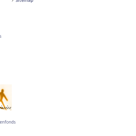
Sitemap
-
-
s
oenfonds