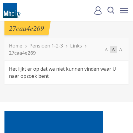
27caa4e269
Home
Pensioen 1-2-3
Links
A
A
A
27caa4e269
Het lijkt er op dat we niet kunnen vinden waar U
naar opzoek bent.