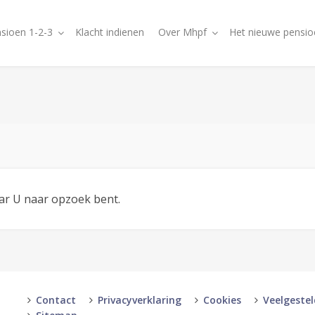
sioen 1-2-3
Klacht indienen
Over Mhpf
Het nieuwe pensio
aar U naar opzoek bent.
Contact
Privacyverklaring
Cookies
Veelgeste