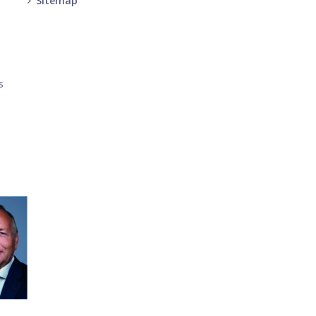
Sitemap
-
-
s