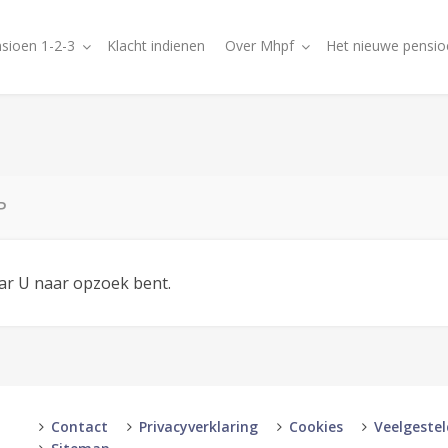
sioen 1-2-3
Klacht indienen
Over Mhpf
Het nieuwe pensio
P
aar U naar opzoek bent.
Contact
Privacyverklaring
Cookies
Veelgeste