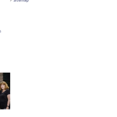
Sitemap
-
-
s