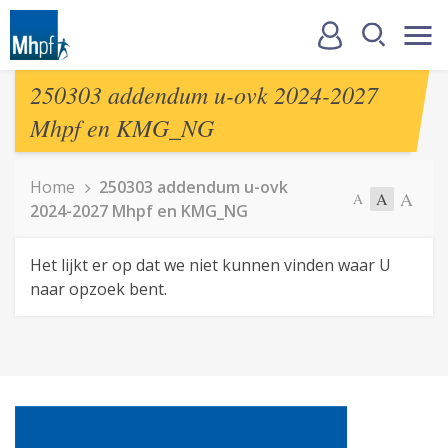
250303 addendum u-ovk 2024-2027
Mhpf en KMG_NG
Home
250303 addendum u-ovk
A
A
A
2024-2027 Mhpf en KMG_NG
Het lijkt er op dat we niet kunnen vinden waar U
naar opzoek bent.