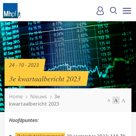
24 - 10 - 2023
3e kwartaalbericht 2023
Home
Nieuws
3e
A
A
A
kwartaalbericht 2023
Hoofdpunten: