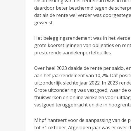
De afdekking van het renterisico was in he
daardoor beter beschermd tegen de scherpe r
dat als de rente wel verder was doorgestege
geweest.
Het beleggingsrendement was in het vierde 
grote koersstijgingen van obligaties en ren
presterende aandelenportefeuilles.
Over heel 2023 daalde de rente per saldo, e
aan het jaarrendement van 10,2%. Dat posit
uitzonderlijk slechte jaar 2022. In 2023 rend
Grote uitzondering was vastgoed, waar de o
thuiswerken en online winkelen voor uitda
vastgoed teruggebracht en die in hoogrente
Mhpf hanteert voor de aanpassing van de p
tot 31 oktober. Afgelopen jaar was er over 