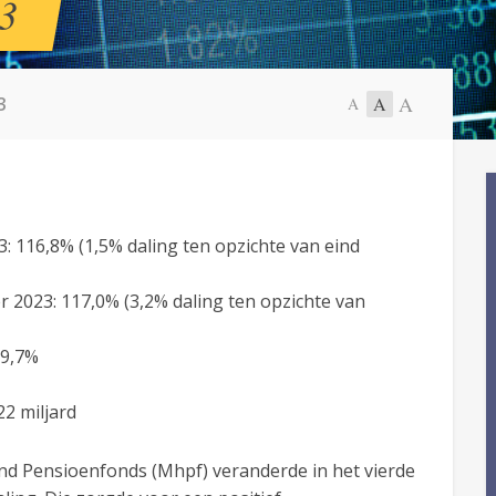
23
A
3
A
A
 116,8% (1,5% daling ten opzichte van eind
 2023: 117,0% (3,2% daling ten opzichte van
 9,7%
2 miljard
and Pensioenfonds (Mhpf) veranderde in het vierde