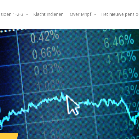
sioen 1-2-3
Klacht indienen
Over Mhpf
Het nieuwe pensio