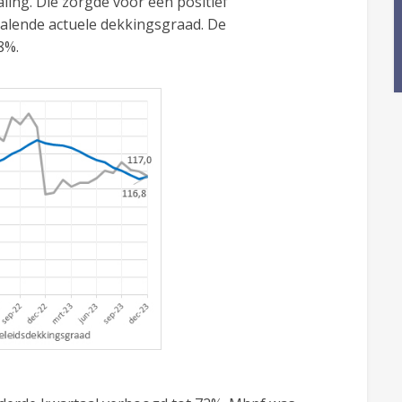
ling. Die zorgde voor een positief
alende actuele dekkingsgraad. De
8%.