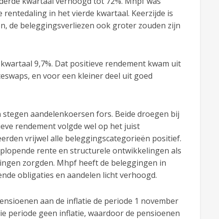
t derde kwartaal verhoogd tot 72%. Mhpf was
entedaling in het vierde kwartaal. Keerzijde is
n, de beleggingsverliezen ook groter zouden zijn
kwartaal 9,7%. Dat positieve rendement kwam uit
teswaps, en voor een kleiner deel uit goed
n stegen aandelenkoersen fors. Beide droegen bij
ieve rendement volgde wel op het juist
eerden vrijwel alle beleggingscategorieën positief.
plopende rente en structurele ontwikkelingen als
gingen zorgden. Mhpf heeft de beleggingen in
nde obligaties en aandelen licht verhoogd.
ensioenen aan de inflatie de periode 1 november
die periode geen inflatie, waardoor de pensioenen