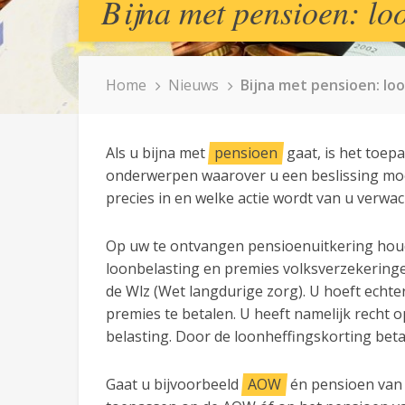
Bijna met pensioen: lo
Home
Nieuws
Bijna met pensioen: lo
Als u bijna met
pensioen
gaat, is het toep
onderwerpen waarover u een beslissing mo
precies in en welke actie wordt van u verwac
Op uw te ontvangen pensioenuitkering houdt
loonbelasting en premies volksverzekerin
de Wlz (Wet langdurige zorg). U hoeft echt
premies te betalen. U heeft namelijk recht o
belasting. Door de loonheffingskorting beta
Gaat u bijvoorbeeld
AOW
én pensioen van 