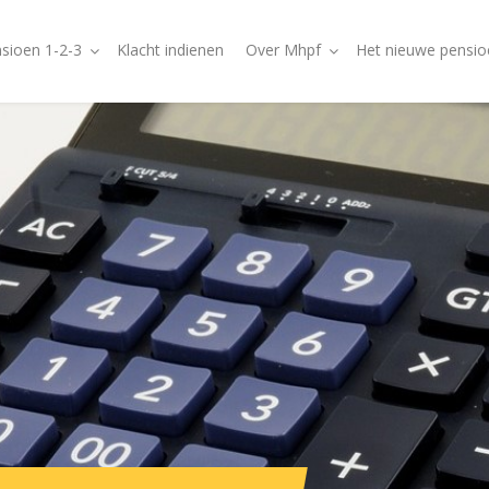
sioen 1-2-3
Klacht indienen
Over Mhpf
Het nieuwe pensio