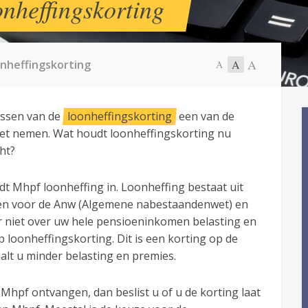
onheffingskorting
A
onheffingskorting
A
A
assen van de
loonheffingskorting
een van de
et nemen. Wat houdt loonheffingskorting nu
ht?
 Mhpf loonheffing in. Loonheffing bestaat uit
gen voor de Anw (Algemene nabestaandenwet) en
er niet over uw hele pensioeninkomen belasting en
p loonheffingskorting. Dit is een korting op de
alt u minder belasting en premies.
Mhpf ontvangen, dan beslist u of u de korting laat