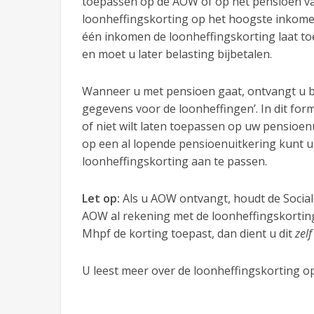
toepassen op de AOW óf op het pensioen va
loonheffingskorting op het hoogste inkomen
één inkomen de loonheffingskorting laat toe
en moet u later belasting bijbetalen.
Wanneer u met pensioen gaat, ontvangt u b
gegevens voor de loonheffingen’. In dit form
of niet wilt laten toepassen op uw pensioen
op een al lopende pensioenuitkering kunt u
loonheffingskorting aan te passen.
Let op:
Als u AOW ontvangt, houdt de Social
AOW al rekening met de loonheffingskorting. 
Mhpf de korting toepast, dan dient u dit
zel
U leest meer over de loonheffingskorting o