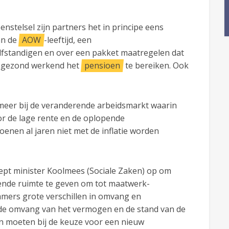
nstelsel zijn partners het in principe eens
an de
AOW
-leeftijd, een
lfstandigen en over een pakket maatregelen dat
m gezond werkend het
pensioen
te bereiken. Ook
 meer bij de veranderende arbeidsmarkt waarin
or de lage rente en de oplopende
nen al jaren niet met de inflatie worden
oept minister Koolmees (Sociale Zaken) op om
ende ruimte te geven om tot maatwerk-
mers grote verschillen in omvang en
de omvang van het vermogen en de stand van de
n moeten bij de keuze voor een nieuw