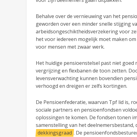
voor zijn deelnemers gaan uitpakken.
Behalve over de vernieuwing van het pensioe
geworden over een minder snelle stijging v
arbeidsongeschiktheidsverzekering voor ze
het voor iedereen mogelijk moet maken o
voor mensen met zwaar werk.
Het huidige pensioenstelsel past niet goed
vergrijzing en flexbanen de toon zetten. Do
levensverwachting kunnen bovendien pensioe
verhoogd en dreigen er zelfs kortingen.
De Pensioenfederatie, waarvan Tpf lid is, r
sociale partners en pensioenfondsen voldo
oplossingen te komen. De fondsen tonen im
samenstelling van het deelnemersbestand, 
dekkingsgraad
. De pensioenfondsbesture