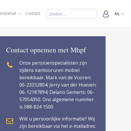
Z
enstelsel
Contact
NL
o
e
k
e
Contact opnemen met Mhpf
n
n
Onze pensioenspecialisten zijn
a
tijdens kantooruren mobiel
bereikbaar. Mark van de Vooren:
a
06-23332804; Jerry van der Hoeven:
r
06-12187894; Delano Gemerts: 06-
:
57054350. Ons algemene nummer
is 088-824 1500
Wilt u persoonlijke informatie? Wij
zijn bereikbaar via het e-mailadres: