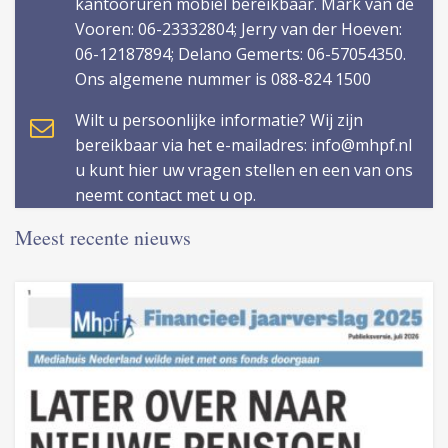
kantooruren mobiel bereikbaar. Mark van de
Vooren: 06-23332804; Jerry van der Hoeven:
06-12187894; Delano Gemerts: 06-57054350.
Ons algemene nummer is 088-824 1500
Wilt u persoonlijke informatie? Wij zijn
bereikbaar via het e-mailadres: info@mhpf.nl
u kunt hier uw vragen stellen en een van ons
neemt contact met u op.
Meest recente nieuws