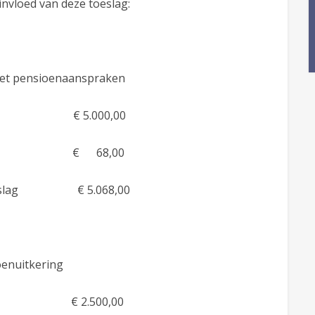
invloed van deze toeslag:
met pensioenaanspraken
n € 5.000,00
36% € 68,00
ef toeslag € 5.068,00
oenuitkering
 2.500,00