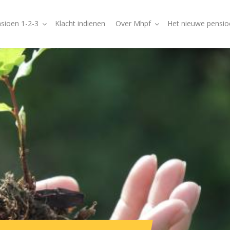
sioen 1-2-3
Klacht indienen
Over Mhpf
Het nieuwe pensio