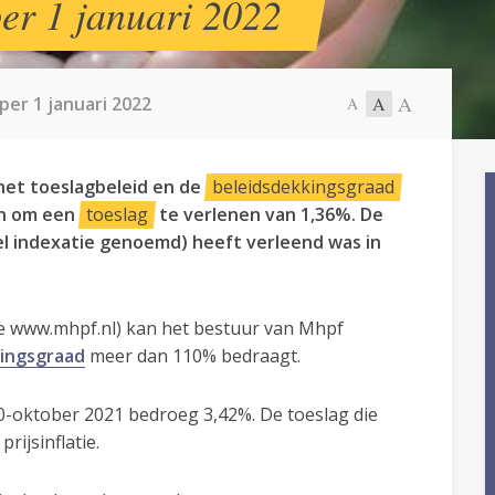
per 1 januari 2022
A
per 1 januari 2022
A
A
het toeslagbeleid en de
beleidsdekkingsgraad
en om een
toeslag
te verlenen van 1,36%. De
el indexatie genoemd) heeft verleend was in
ie www.mhpf.nl) kan het bestuur van Mhpf
kingsgraad
meer dan 110% bedraagt.
20-oktober 2021 bedroeg 3,42%. De toeslag die
ijsinflatie.